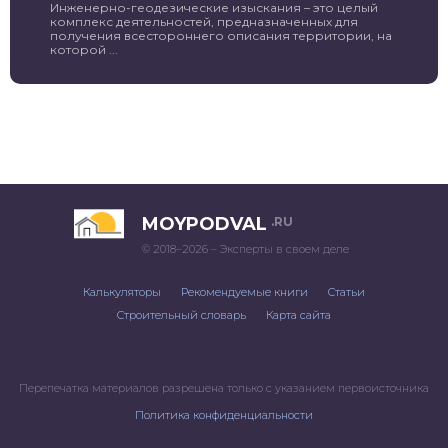
Инженерно-геодезические изыскания – это целый
комплекс деятельностей, предназначенных для
получения всестороннего описания территории, на
которой ...
MOYPODVAL
.RU
© 2018–2026 – Эксперты в своем деле
Калькуляторы
Рекомендуемые книги
Статьи
Строительный словарь
Карта сайта
Перепечатка материалов разрешена только с указанием первоисточника
Политика конфиденциальности