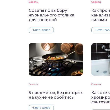
Советы
Советы
Советы по выбору
Как проч
журнального столика
канализ
для гостиной
силами
Читать далее
Читать дал
Советы
Советы
5 предметов, без которых
Как отмы
на кухне не обойтись
хромиро
сантехн
Читать далее