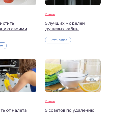
Советы
истить
5 лучших моделей
ацию своими
душевых кабин
Читать далее
ее
Советы
ть от налета
5 советов по удалению