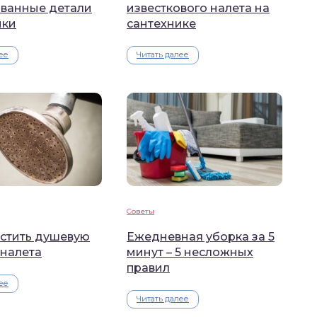
ванные детали
известкового налета на
ики
сантехнике
ее
Читать далее
Советы
истить душевую
Ежедневная уборка за 5
 налета
минут – 5 несложных
правил
ее
Читать далее