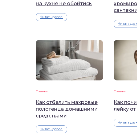
на кухне не обойтись
хромиро
сантехн
Читать далее
Читать дал
Советы
Советы
Как отбелить махровые
Как поч
полотенца домашними
лейку от
средствами
Читать дал
Читать далее