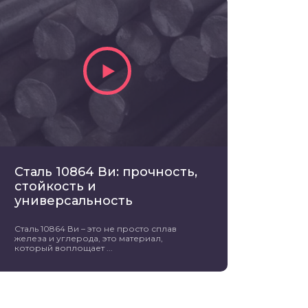
Сталь 10864 Ви: прочность,
стойкость и
универсальность
Сталь 10864 Ви – это не просто сплав
железа и углерода, это материал,
который воплощает ...