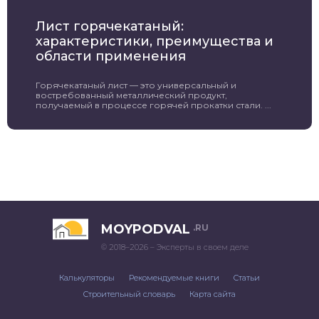
Лист горячекатаный:
характеристики, преимущества и
области применения
Горячекатаный лист — это универсальный и
востребованный металлический продукт,
получаемый в процессе горячей прокатки стали. ...
MOYPODVAL
.RU
© 2018–2026 – Эксперты в своем деле
Калькуляторы
Рекомендуемые книги
Статьи
Строительный словарь
Карта сайта