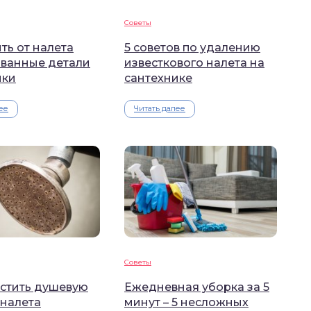
Советы
ть от налета
5 советов по удалению
ванные детали
известкового налета на
ики
сантехнике
ее
Читать далее
Советы
истить душевую
Ежедневная уборка за 5
 налета
минут – 5 несложных