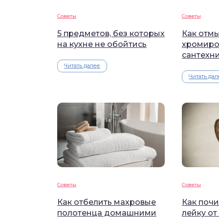
Советы
Советы
5 предметов, без которых
Как отмы
на кухне не обойтись
хромиро
сантехн
Читать далее
Читать дал
Советы
Советы
Как отбелить махровые
Как поч
полотенца домашними
лейку от