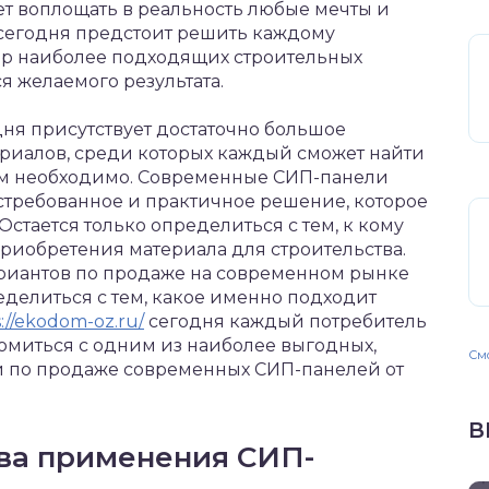
ет воплощать в реальность любые мечты и
 сегодня предстоит решить каждому
ор наиболее подходящих строительных
я желаемого результата.
ня присутствует достаточно большое
ериалов, среди которых каждый сможет найти
 им необходимо. Современные СИП-панели
остребованное и практичное решение, которое
стается только определиться с тем, к кому
риобретения материала для строительства.
ариантов по продаже на современном рынке
ределиться с тем, какое именно подходит
://ekodom-oz.ru/
сегодня каждый потребитель
омиться с одним из наиболее выгодных,
Смо
 по продаже современных СИП-панелей от
В
ва применения СИП-