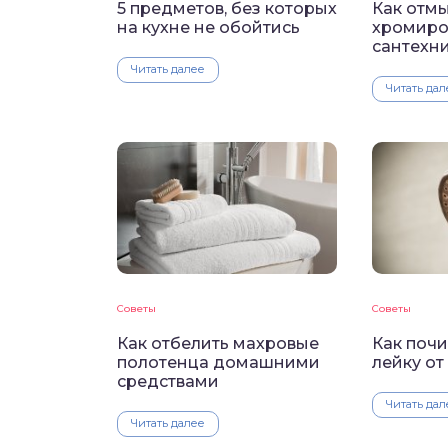
5 предметов, без которых
Как отмы
на кухне не обойтись
хромиро
сантехн
Читать далее
Читать дал
Советы
Советы
Как отбелить махровые
Как поч
полотенца домашними
лейку от
средствами
Читать дал
Читать далее