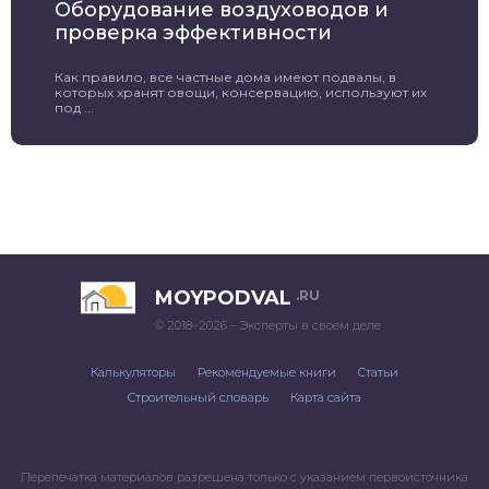
Оборудование воздуховодов и
проверка эффективности
Как правило, все частные дома имеют подвалы, в
которых хранят овощи, консервацию, используют их
под ...
MOYPODVAL
.RU
© 2018–2026 – Эксперты в своем деле
Калькуляторы
Рекомендуемые книги
Статьи
Строительный словарь
Карта сайта
Перепечатка материалов разрешена только с указанием первоисточника