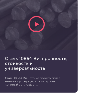
Сталь 10864 Ви: прочность,
стойкость и
универсальность
Сталь 10864 Ви – это не просто сплав
железа и углерода, это материал,
который воплощает ...