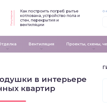
Как построить погреб: рытье
О 
Популярное
котлована, устройство пола и
стен, перекрытия и
вентиляции
Отделка
Вентиляция
Проекты, схемы, ч
Г
одушки в интерьере
нных квартир