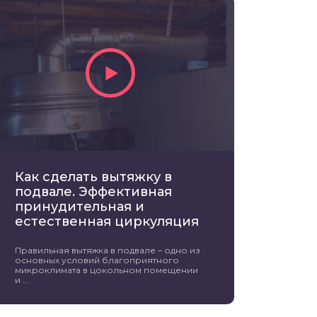
Как сделать вытяжку в
подвале. Эффективная
принудительная и
естественная циркуляция
Правильная вытяжка в подвале – одно из
основных условий благоприятного
микроклимата в цокольном помещении
и ...