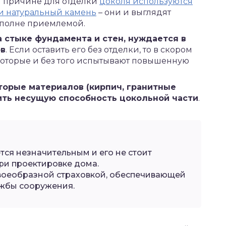
ой причине для отделки
цоколя используются
и натуральный камень
– они и выглядят
вполне приемлемой.
на стыке фундамента и стен, нуждается в
ов
. Если оставить его без отделки, то в скором
оторые и без того испытывают повышенную
торые материалов (кирпич, гранитные
чить несущую способность цокольной части
.
тся незначительным и его не стоит
при проектировке дома.
 своеобразной страховкой, обеспечивающей
ужбы сооружения.