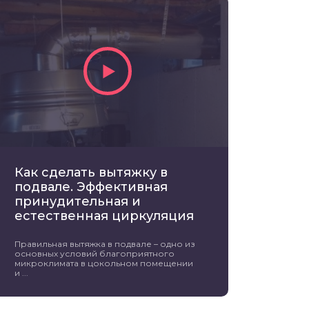
Как сделать вытяжку в
подвале. Эффективная
принудительная и
естественная циркуляция
Правильная вытяжка в подвале – одно из
основных условий благоприятного
микроклимата в цокольном помещении
и ...