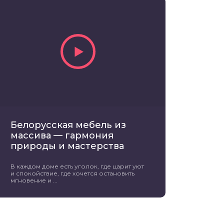
Белорусская мебель из
массива — гармония
природы и мастерства
В каждом доме есть уголок, где царит уют
и спокойствие, где хочется остановить
мгновение и ...