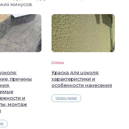
ких минусов.
Отделка
цоколя:
Краска для цоколя:
ние, причины
характеристики и
ния,
особенности нанесения
димые
ежности и
Читать далее
лы, монтаж
и
ее