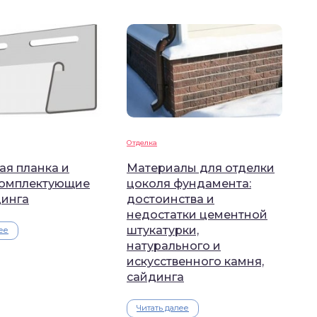
Отделка
ая планка и
Материалы для отделки
комплектующие
цоколя фундамента:
динга
достоинства и
недостатки цементной
штукатурки,
ее
натурального и
искусственного камня,
сайдинга
Читать далее