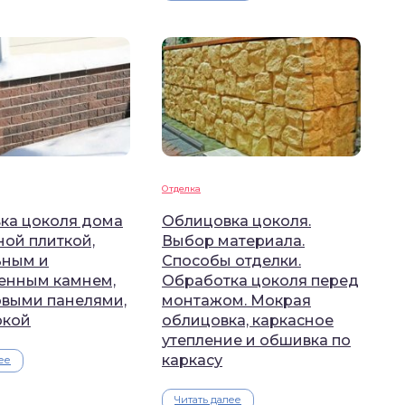
Отделка
ка цоколя дома
Облицовка цоколя.
ной плиткой,
Выбор материала.
ьным и
Способы отделки.
венным камнем,
Обработка цоколя перед
овыми панелями,
монтажом. Мокрая
ркой
облицовка, каркасное
утепление и обшивка по
каркасу
ее
Читать далее