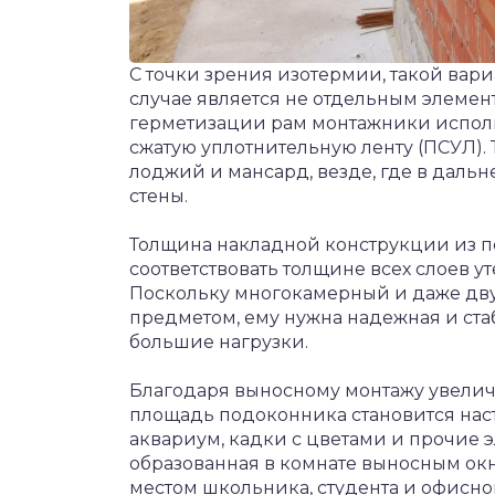
С точки зрения изотермии, такой вар
случае является не отдельным элемен
герметизации рам монтажники исполь
сжатую уплотнительную ленту (ПСУЛ). 
лоджий и мансард, везде, где в дал
стены.
Толщина накладной конструкции из п
соответствовать толщине всех слоев 
Поскольку многокамерный и даже дву
предметом, ему нужна надежная и ста
большие нагрузки.
Благодаря выносному монтажу увелич
площадь подоконника становится наст
аквариум, кадки с цветами и прочие 
образованная в комнате выносным ок
местом школьника, студента и офисно