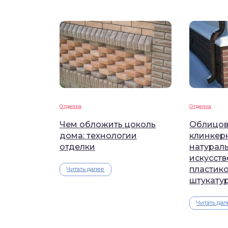
Отделка
Отделка
Чем обложить цоколь
Облицов
дома: технологии
клинкер
отделки
натурал
искусст
пластик
Читать далее
штукату
Читать дал