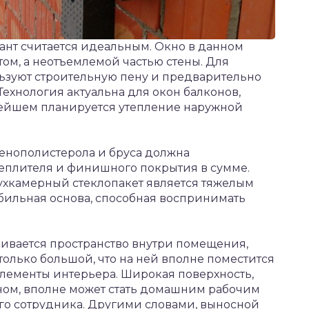
иант считается идеальным. Окно в данном
том, а неотъемлемой частью стены. Для
зуют строительную пену и предварительно
Технология актуальна для окон балконов,
ьнейшем планируется утепление наружной
енополистерола и бруса должна
утеплителя и финишного покрытия в сумме.
хкамерный стеклопакет является тяжелым
бильная основа, способная воспринимать
ивается пространство внутри помещения,
олько большой, что на ней вполне поместится
элементы интерьера. Широкая поверхность,
ном, вполне может стать домашним рабочим
го сотрудника. Другими словами, выносной