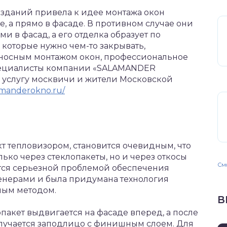
 зданий привела к идее монтажа окон
, а прямо в фасаде.
В противном случае они
 в фасад, а его отделка образует по
которые нужно чем-то закрывать,
ыносным монтажом окон, профессиональное
пециалисты компании «SALAMANDER
 услугу москвичи и жители Московской
amanderokno.ru/
т тепловизором, становится очевидным, что
ько через стеклопакеты, но и через откосы
Смо
ется серьезной проблемой обеспечения
енерами и была придумана технология
ным методом.
В
пакет выдвигается на фасаде вперед, а после
олучается заподлицо с финишным слоем. Для