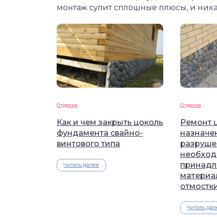
монтаж сулит сплошные плюсы, и ника
Отделка
Отделка
Как и чем закрыть цоколь
Ремонт 
фундамента свайно-
назначе
винтового типа
разруше
необхо
принадл
Читать далее
материа
отмостк
Читать дал