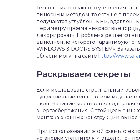
Технология наружного утепления стен
выносным методом, то есть не в проеме
получаются углубленными, вдавленными
периметру проема некрасивые торцы, 
декорировать. Проблема решается в
выполнение которого гарантируют с
WINDOWS & DOORS SYSTEM». Заказать
области могут на сайте
https://www.sal
Раскрываем секреты
Если исследовать строительный объек
существенные теплопотери идут не тол
окон. Наличие мостиков холода явля
энергосбережения. С этой целью инж
монтажа оконных конструкций вынос
При использовании этой схемы стекло
установки утеплителя и отделки он п