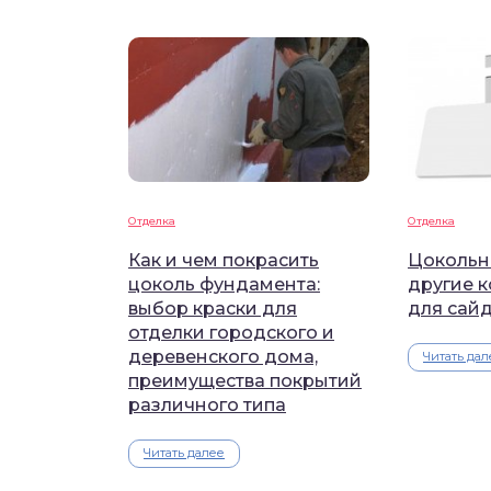
Отделка
Отделка
Как и чем покрасить
Цокольн
цоколь фундамента:
другие 
выбор краски для
для сай
отделки городского и
деревенского дома,
Читать дал
преимущества покрытий
различного типа
Читать далее