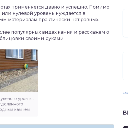
ботах применяется давно и успешно. Помимо
ь или нулевой уровень нуждается в
м материалам практически нет равных.
олее популярных видах камня и расскажем о
облицовки своими руками.
Смо
улевого уровня,
тделанного
одным камнем.
В