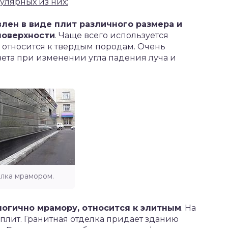
улярных из них:
лен в виде плит различного размера и
поверхности
. Чаще всего используется
относится к твердым породам. Очень
ета при изменении угла падения луча и
лка мрамором.
логично мрамору, относится к элитным
. На
 плит. Гранитная отделка придает зданию