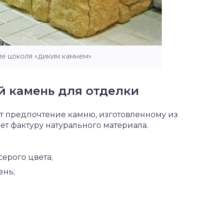
е цоколя «диким камнем»
й камень для отделки
ют предпочтение камню, изготовленному из
ет фактуру натурального материала.
ерого цвета;
ень;