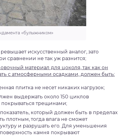
ндамента «булыжником»
превышает искусственный аналог, зато
ри сравнении не так уж разнится;
овочный материал для цоколя, так как он
ать с атмосферными осадками, должен быть:
енная плитка не несет никаких нагрузок;
лжен выдержать около 150 циклов
е покрываться трещинами;
показатель, который должен быть в пределах
ть плотным, тогда влага не сможет
руктуру и разрушать его. Для уменьшения
 поверхность камня покрывают