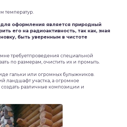
м температур.
 для оформления является природный
ить его на радиоактивность, так как, зная
овку, быть уверенным в чистоте
мне требуетпроведения специальной
вать по размерам, очистить их и промыть.
виде гальки или огромных булыжников.
й ландшафт участка, а огромное
т создать различные композиции и