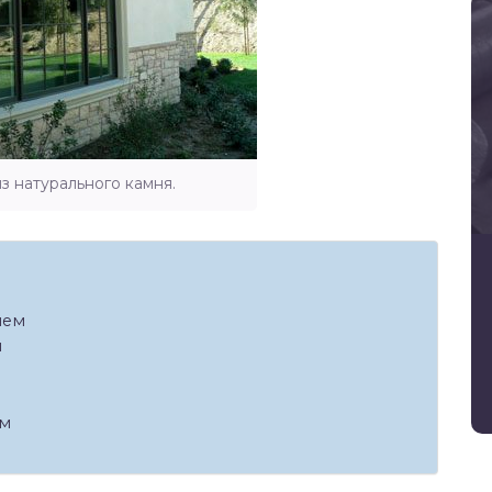
з натурального камня.
нем
м
ем