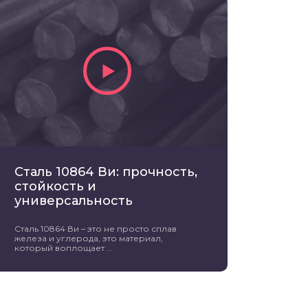
Сталь 10864 Ви: прочность,
стойкость и
универсальность
Сталь 10864 Ви – это не просто сплав
железа и углерода, это материал,
который воплощает ...