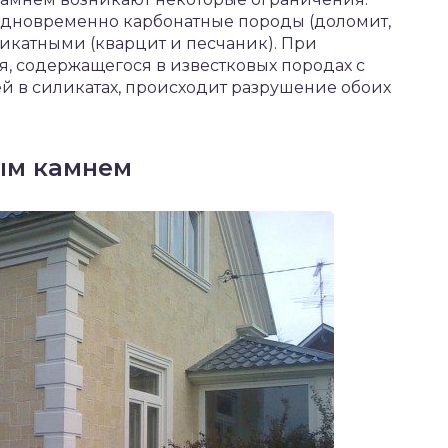
одновременно карбонатные породы (доломит,
ликатными (кварцит и песчаник). При
, содержащегося в известковых породах с
й в силикатах, происходит разрушение обоих
ым камнем