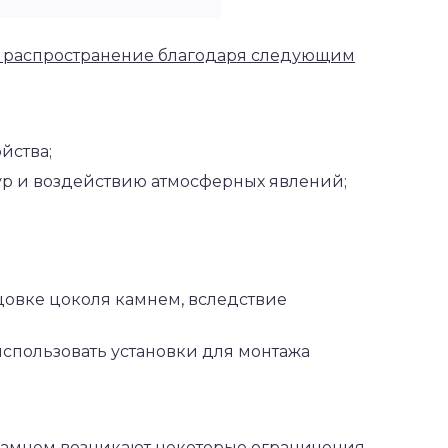
 распространение благодаря следующим
йства;
ур и воздействию атмосферных явлений;
цовке цоколя камнем, вследствие
использовать установки для монтажа
камнем возникают некоторые ограничения.