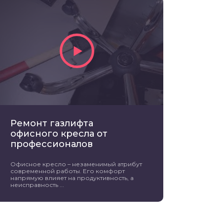
Ремонт газлифта
офисного кресла от
профессионалов
Офисное кресло – незаменимый атрибут
современной работы. Его комфорт
напрямую влияет на продуктивность, а
неисправность ...