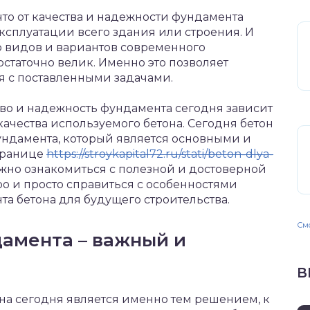
что от качества и надежности фундамента
эксплуатации всего здания или строения.
И
ор видов и вариантов современного
статочно велик. Именно это позволяет
ся с поставленными задачами.
ество и надежность фундамента сегодня зависит
 качества используемого бетона. Сегодня бетон
фундамента, который является основными и
странице
https://stroykapital72.ru/stati/beton-dlya-
жно ознакомиться с полезной и достоверной
о и просто справиться с особенностями
а бетона для будущего строительства.
Смо
дамента – важный и
В
она сегодня является именно тем решением, к