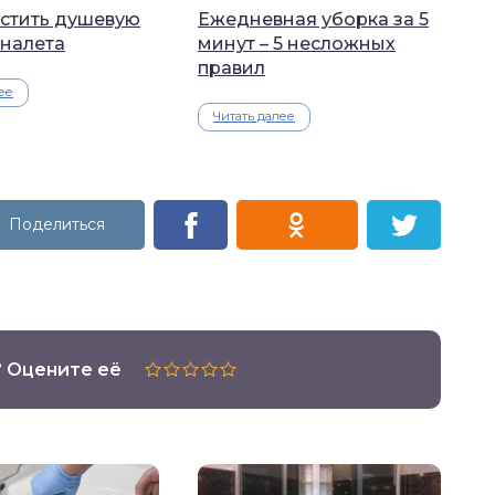
истить душевую
Ежедневная уборка за 5
 налета
минут – 5 несложных
правил
ее
Читать далее
? Оцените её