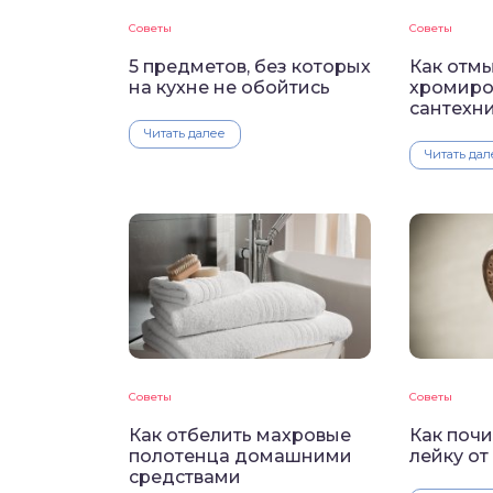
Советы
Советы
5 предметов, без которых
Как отмы
на кухне не обойтись
хромиро
сантехн
Читать далее
Читать дал
Советы
Советы
Как отбелить махровые
Как поч
полотенца домашними
лейку от
средствами