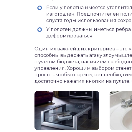
Если у полотна имеется утеплител
изготовлен. Предпочтителен поли
спустя годы использования сохра
У полотен должны иметься ребра 
деформироваться.
Один их важнейших критериев – это у
способны выдержать атаку злоумышл
с учетом бюджета, наличием свободно
управления. Хорошим выбором станет 
просто – чтобы открыть, нет необходи
достаточно нажатия кнопки на пульте.