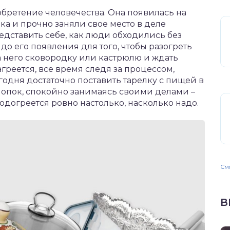
бретение человечества. Она появилась на
ека и прочно заняли свое место в деле
дставить себе, как люди обходились без
 до его появления для того, чтобы разогреть
на него сковородку или кастрюлю и ждать
агреется, все время следя за процессом,
егодня достаточно поставить тарелку с пищей в
нопок, спокойно занимаясь своими делами –
одогреется ровно настолько, насколько надо.
Смо
В