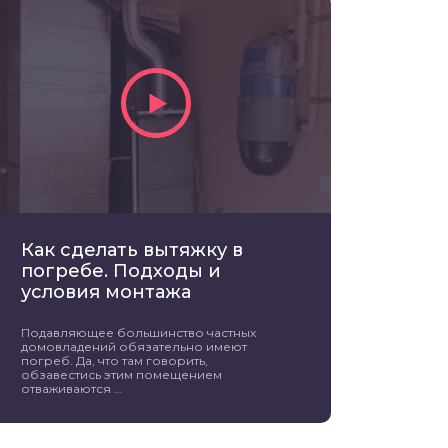
Как сделать вытяжку в
погребе. Подходы и
условия монтажа
Подавляющее большинство частных
домовладений обязательно имеют
погреб. Да, что там говорить,
обзавестись этим помещением
отваживаются ...