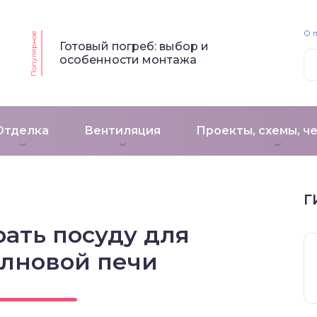
О 
Популярное
Готовый погреб: выбор и
особенности монтажа
Отделка
Вентиляция
Проекты, схемы, ч
Г
ать посуду для
лновой печи