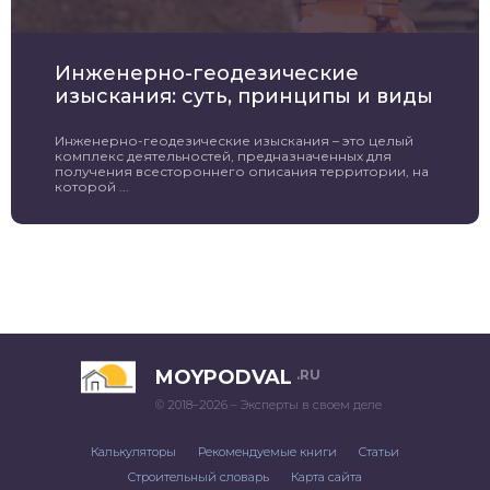
Инженерно-геодезические
изыскания: суть, принципы и виды
Инженерно-геодезические изыскания – это целый
комплекс деятельностей, предназначенных для
получения всестороннего описания территории, на
которой ...
MOYPODVAL
.RU
© 2018–2026 – Эксперты в своем деле
Калькуляторы
Рекомендуемые книги
Статьи
Строительный словарь
Карта сайта