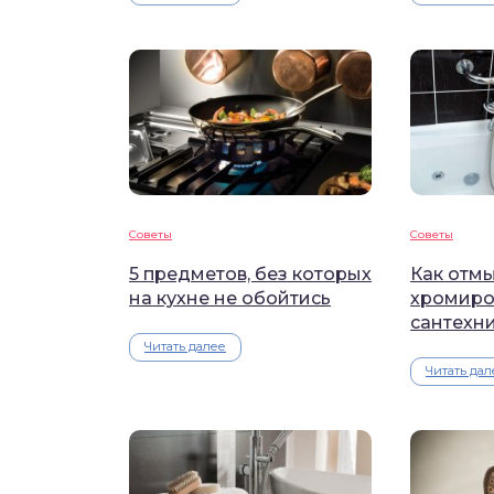
Советы
Советы
5 предметов, без которых
Как отмы
на кухне не обойтись
хромиро
сантехн
Читать далее
Читать дал