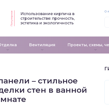
О 
Популярное
Использование кирпича в
строительстве: прочность,
эстетика и экологичность
Отделка
Вентиляция
Проекты, схемы, ч
Г
панели – стильное
делки стен в ванной
омнате