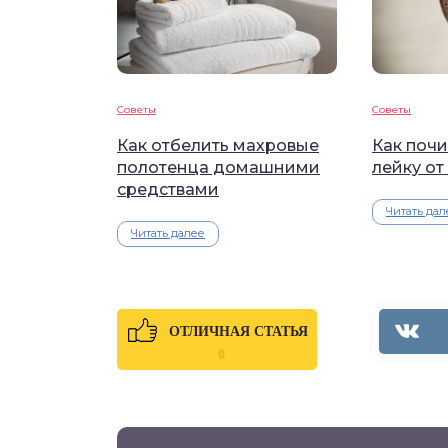
Советы
Советы
Как отбелить махровые
Как поч
полотенца домашними
лейку от
средствами
Читать дал
Читать далее
ОТЛИЧНАЯ СТАТЬЯ
0