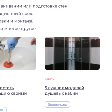
авнивании или подготовке стен.
ационный срок.
овки и монтажа.
 и многое другое.
Советы
истить
5 лучших моделей
ацию своими
душевых кабин
Читать далее
ее