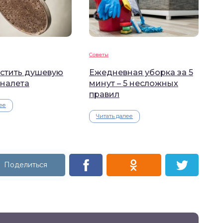
Советы
истить душевую
Ежедневная уборка за 5
 налета
минут – 5 несложных
правил
ее
Читать далее