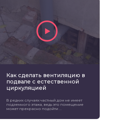
Как сделать вентиляцию в
подвале с естественной
циркуляцией
В редких случаях частный дом не имеет
подземного этажа, ведь это помещение
может прекрасно подойти ...