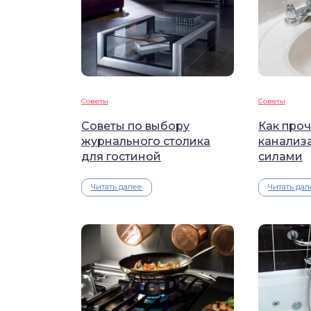
Советы
Советы
Советы по выбору
Как проч
журнального столика
канализ
для гостиной
силами
Читать далее
Читать дал