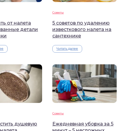
Советы
ть от налета
5 советов по удалению
ванные детали
известкового налета на
ики
сантехнике
ее
Читать далее
Советы
истить душевую
Ежедневная уборка за 5
 налета
минут – 5 несложных