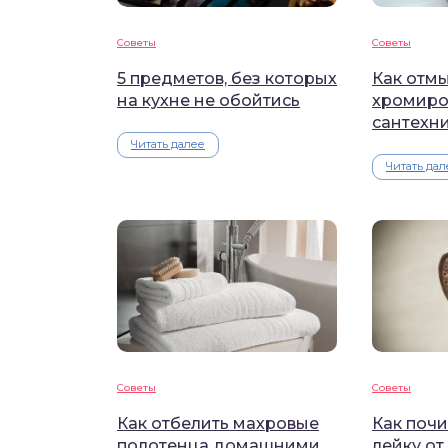
Советы
Советы
5 предметов, без которых
Как отмы
на кухне не обойтись
хромиро
сантехн
Читать далее
Читать дал
Советы
Советы
Как отбелить махровые
Как поч
полотенца домашними
лейку от