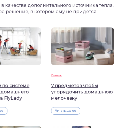
 качестве дополнительного источника тепла,
е решение, в котором ему не придется
Советы
в по системе
7 предметов чтобы
 домашнего
упорядочить домашнюю
а FlyLady
мелочевку
ее
Читать далее