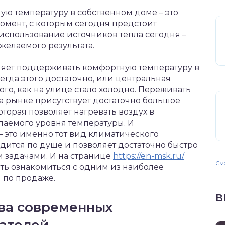
ю температуру в собственном доме – это
омент, с которым сегодня предстоит
 использование источников тепла сегодня –
 желаемого результата.
ляет поддерживать комфортную температуру в
сегда этого достаточно, или центральная
ого, как на улице стало холодно. Переживать
На рынке присутствует достаточно большое
торая позволяет нагревать воздух в
лаемого уровня температуры. И
 это именно тот вид климатического
ится по душе и позволяет достаточно быстро
и задачами. И на странице
https://en-msk.ru/
Смо
ь ознакомиться с одним из наиболее
 по продаже.
В
ва современных