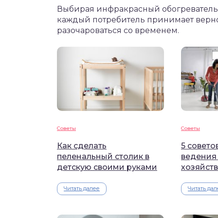
Выбирая инфракрасный обогреватель в
каждый потребитель принимает верно
разочароваться со временем.
Советы
Советы
Как сделать
5 совето
пеленальный столик в
ведения
детскую своими руками
хозяйств
Читать далее
Читать дал