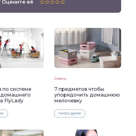
? Оцените её
Советы
в по системе
7 предметов чтобы
 домашнего
упорядочить домашнюю
а FlyLady
мелочевку
ее
Читать далее