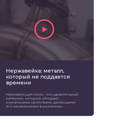
Нержавейка: металл,
который не поддается
времени
Нержавеющая сталь – это удивительный
материал, который обладает
уникальными свойствами, делающими
его незаменимым в различных ...