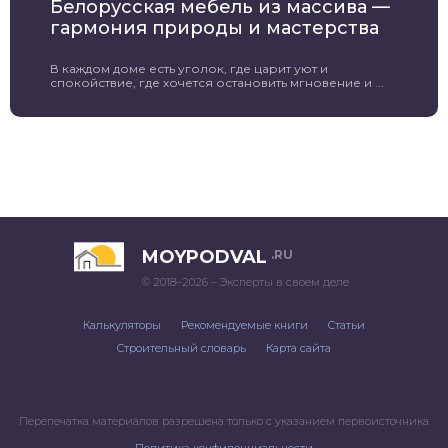
Белорусская мебель из массива —
гармония природы и мастерства
В каждом доме есть уголок, где царит уют и
спокойствие, где хочется остановить мгновение и ...
MOYPODVAL
.RU
© 2018–2026 – Эксперты в своем деле
Калькуляторы
Рекомендуемые книги
Статьи
Строительный словарь
Карта сайта
Перепечатка материалов разрешена только с указанием первоисточника
Политика конфиденциальности