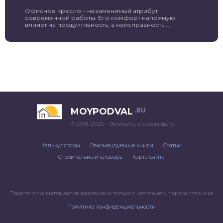
Офисное кресло – незаменимый атрибут
современной работы. Его комфорт напрямую
влияет на продуктивность, а неисправность ...
MOYPODVAL
.RU
© 2018–2026 – Эксперты в своем деле
Калькуляторы
Рекомендуемые книги
Статьи
Строительный словарь
Карта сайта
Перепечатка материалов разрешена только с указанием первоисточника
Политика конфиденциальности