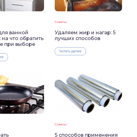
Советы
для ванной
Удаляем жир и нагар: 5
 на что обратить
лучших способов
е при выборе
Читать далее
ее
Советы
рать
5 способов применения