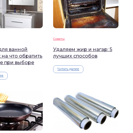
Советы
для ванной
Удаляем жир и нагар: 5
 на что обратить
лучших способов
е при выборе
Читать далее
ее