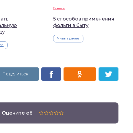
Советы
рать
5 способов применения
альную
фольги в быту
ду
Читать далее
ее
? Оцените её