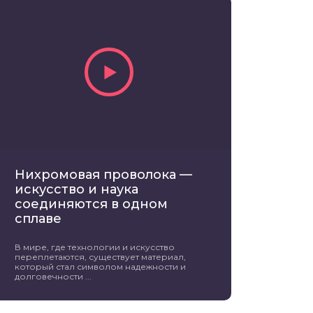
Нихромовая проволока —
искусство и наука
соединяются в одном
сплаве
В мире, где технологии и искусство
переплетаются, существует материал,
который стал символом надежности и
долговечности ...