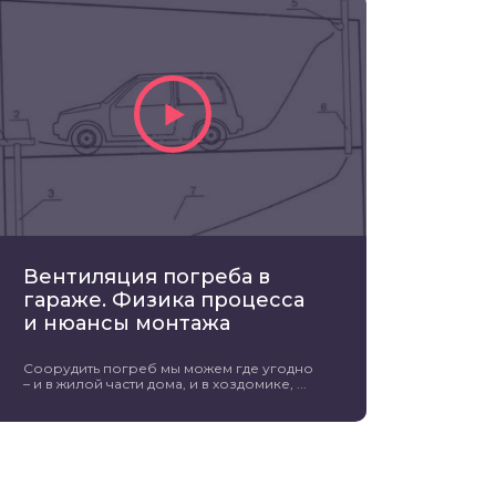
Вентиляция погреба в
гараже. Физика процесса
и нюансы монтажа
Соорудить погреб мы можем где угодно
– и в жилой части дома, и в хоздомике, ...