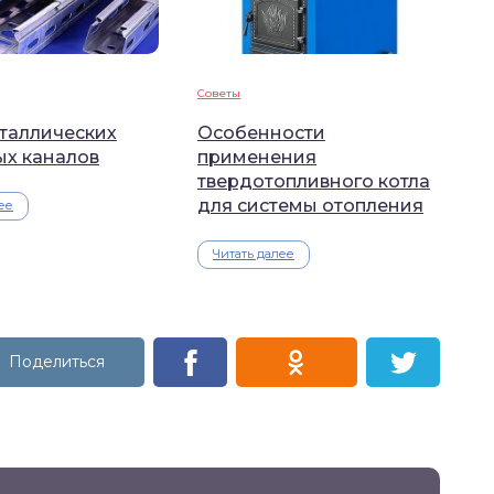
Советы
таллических
Особенности
ых каналов
применения
твердотопливного котла
для системы отопления
ее
Читать далее