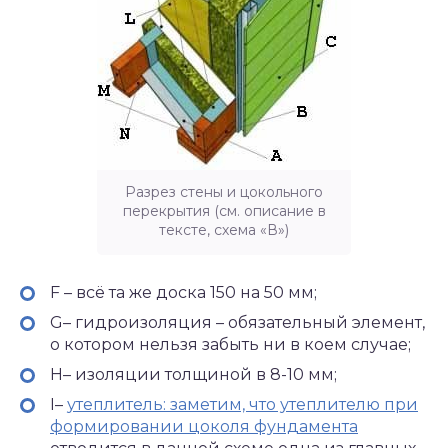
Разрез стены и цокольного
перекрытия (см. описание в
тексте, схема «В»)
F – всё та же доска 150 на 50 мм;
G– гидроизоляция – обязательный элемент,
о котором нельзя забыть ни в коем случае;
H– изоляции толщиной в 8-10 мм;
I–
утеплитель: заметим, что утеплителю при
формировании цоколя фундамента