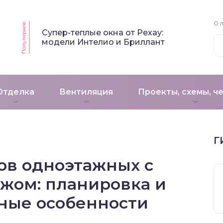
О 
Популярное
Супер-теплые окна от Рехау:
модели Интелио и Бриллант
Отделка
Вентиляция
Проекты, схемы, ч
Г
ов одноэтажных с
жом: планировка и
ные особенности