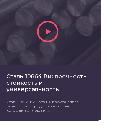
Сталь 10864 Ви: прочность,
стойкость и
универсальность
Сталь 10864 Ви – это не просто сплав
железа и углерода, это материал,
который воплощает ...