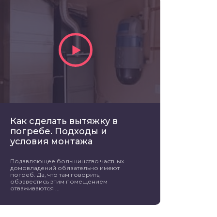
Как сделать вытяжку в
погребе. Подходы и
условия монтажа
Подавляющее большинство частных
домовладений обязательно имеют
погреб. Да, что там говорить,
обзавестись этим помещением
отваживаются ...